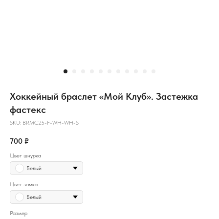
Хоккейный браслет «Мой Клуб». Застежка
фастекс
SKU:
BRMC25-F-WH-WH-S
700
₽
Цвет шнурка
Белый
Цвет замка
Белый
Размер