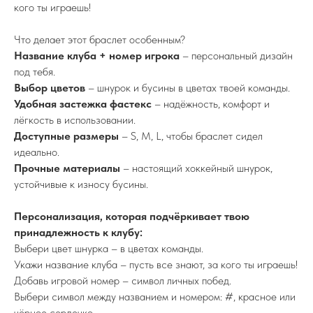
кого ты играешь!
Что делает этот браслет особенным?
Название клуба + номер игрока
– персональный дизайн
под тебя.
Выбор цветов
– шнурок и бусины в цветах твоей команды.
Удобная застежка
фастекс
– надёжность, комфорт и
лёгкость в использовании.
Доступные размеры
– S, M, L, чтобы браслет сидел
идеально.
Прочные материалы
– настоящий хоккейный шнурок,
устойчивые к износу бусины.
Персонализация, которая подчёркивает твою
принадлежность к клубу:
Выбери цвет шнурка – в цветах команды.
Укажи название клуба – пусть все знают, за кого ты играешь!
Добавь игровой номер – символ личных побед.
Выбери символ между названием и номером: #, красное или
чёрное сердечко.