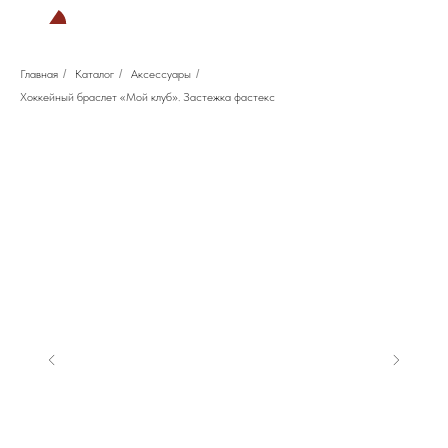
Главная
/
Каталог
/
Аксессуары
/
Хоккейный браслет «Мой клуб». Застежка фастекс