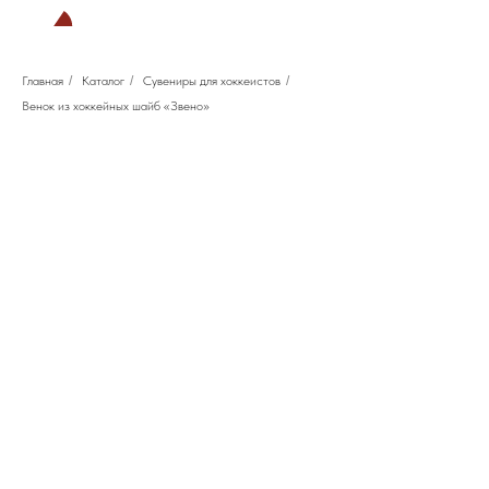
Главная
/
Каталог
/
Сувениры для хоккеистов
/
Венок из хоккейных шайб «Звено»