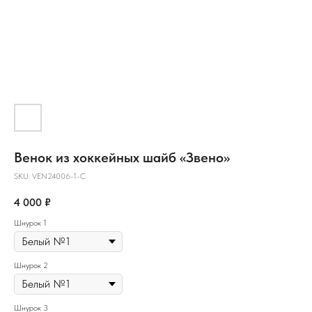
Венок из хоккейных шайб «Звено»
SKU:
VEN24006-1-С
4 000
₽
Шнурок 1
Шнурок 2
Шнурок 3