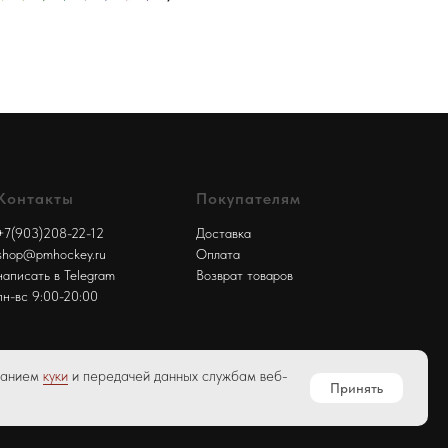
Контакты
Покупателям
+7(903)208-22-12
Доставка
shop@pmhockey.ru
Оплата
написать в Telegram
Возврат товаров
пн-вс 9:00-20:00
ованием
куки
и передачей данных службам веб-
Принять
иденциальности