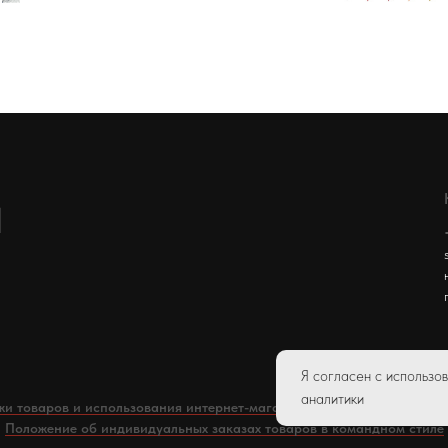
Я согласен с использ
аналитики
жи товаров и использования интернет-магазина
Политика конф
Положение об индивидуальных заказах товаров в командном стиле